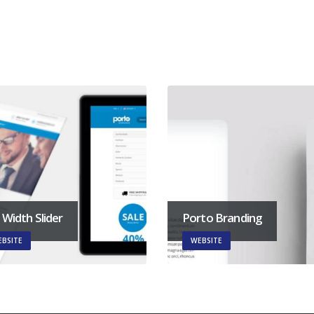
l Width Slider
Porto Branding
BSITE
WEBSITE