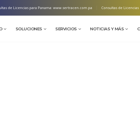
ltas de Licencias para Panama:
www.sertracen.com.pa
Consultas de Licencias 
IO
SOLUCIONES
SERVICIOS
NOTICIAS Y MÁS
C