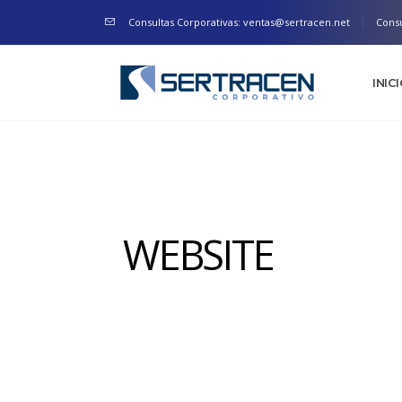
Consultas Corporativas: ventas@sertracen.net
Consu
INIC
WEBSITE