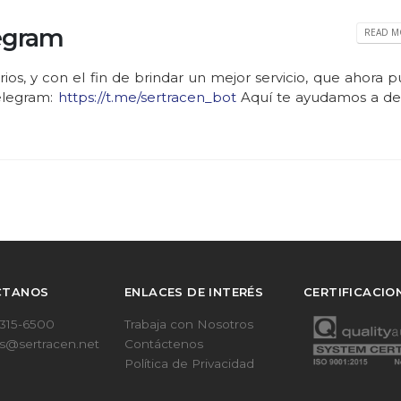
egram
READ MO
ios, y con el fin de brindar un mejor servicio, que ahora 
Telegram:
https://t.me/sertracen_bot
Aquí te ayudamos a de
CTANOS
ENLACES DE INTERÉS
CERTIFICACIO
 315-6500
Trabaja con Nosotros
s@sertracen.net
Contáctenos
Política de Privacidad