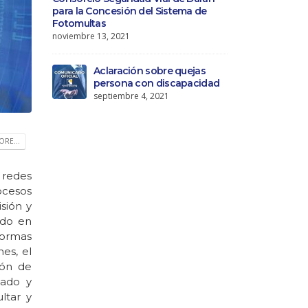
para la Concesión del Sistema de
Fotomultas
noviembre 13, 2021
Aclaración sobre quejas
persona con discapacidad
septiembre 4, 2021
RE...
 redes
ocesos
isión y
ido en
normas
es, el
ión de
tado y
ltar y