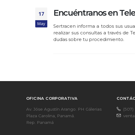
Encuéntranos en Tel
17
May
Sertracen informa a todos sus usuar
realizar sus consultas a través de 
dudas sobre tu procedimiento.
OFICINA CORPORATIVA
CONTÁ
Av. Jóse Agustín Arango. PH Gálerias
(507)
Plaza Carolina, Panamá.
venta
Rep. Panamá