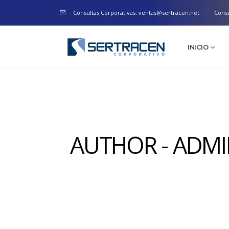
Consultas Corporativas: ventas@sertracen.net
Consu
INICIO
AUTHOR - ADM