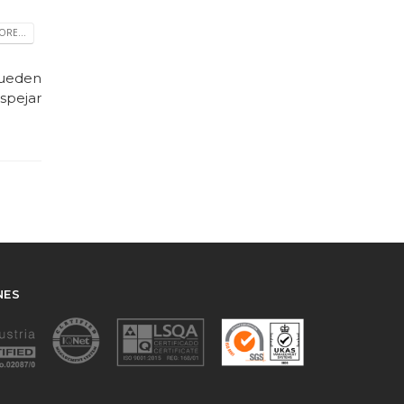
RE...
pueden
spejar
NES