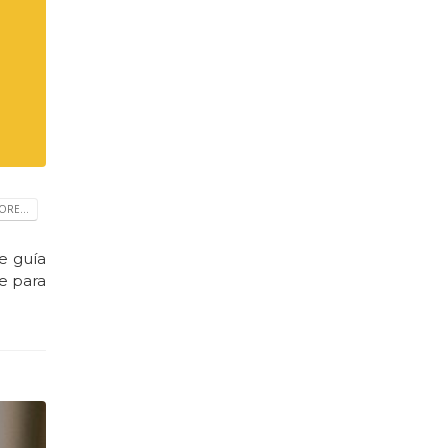
RE...
e guía
be para