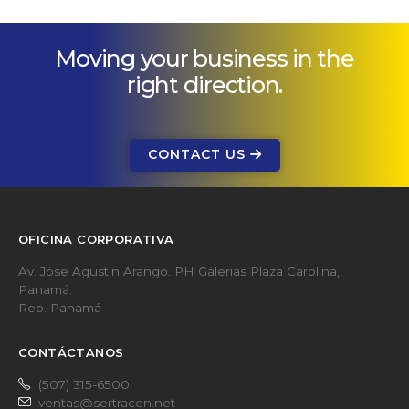
Moving your business in the
right direction.
CONTACT US
OFICINA CORPORATIVA
Av. Jóse Agustín Arango. PH Gálerias Plaza Carolina,
Panamá.
Rep. Panamá
CONTÁCTANOS
(507) 315-6500
ventas@sertracen.net