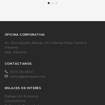
OFICINA CORPORATIVA
Av. Jóse Agustín Arango. PH Gálerias Plaza Carolina,
Panamá.
Rep. Panamá
CONTÁCTANOS
(507) 315-6500
ventas@sertracen.net
ENLACES DE INTERÉS
Trabaja con Nosotros
Contáctenos