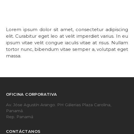
Lorem ipsum dolor sit amet, consectetur adipiscing
elit. Curabitur eget leo at velit imperdiet varius. In eu
ipsum vitae velit congue iaculis vitae at risus. Nullam
tortor nunc, bibendum vitae semper a, volutpat eget
massa.
OFICINA CORPORATIVA
Av. Jóse Agustín Arango. PH Gálerias Plaza Carolina,
Panamá.
Rep. Panamá
CONTÁCTANOS