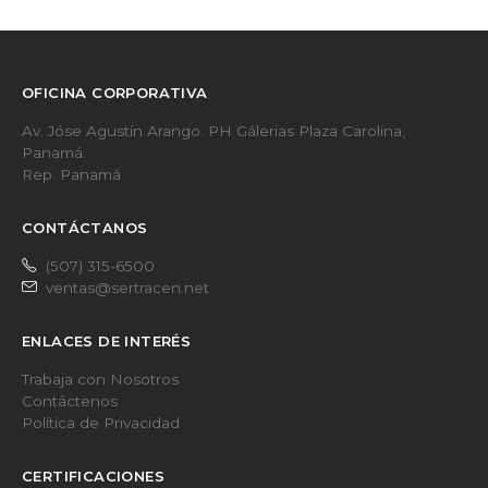
OFICINA CORPORATIVA
Av. Jóse Agustín Arango. PH Gálerias Plaza Carolina,
Panamá.
Rep. Panamá
CONTÁCTANOS
(507) 315-6500
ventas@sertracen.net
ENLACES DE INTERÉS
Trabaja con Nosotros
Contáctenos
Política de Privacidad
CERTIFICACIONES